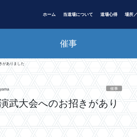
ホーム
当道場について
道場心得
場所
催事
招きがありました
催事
oyama
心館の演武大会へのお招きがあり