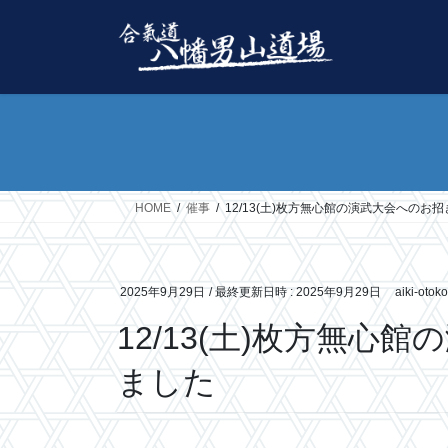
コ
ナ
ン
ビ
テ
ゲ
ン
ー
ツ
シ
へ
ョ
ス
ン
キ
に
ッ
移
HOME
催事
12/13(土)枚方無心館の演武大会へのお
プ
動
2025年9月29日
/ 最終更新日時 :
2025年9月29日
aiki-otok
12/13(土)枚方無
ました