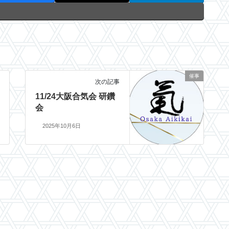
催事
次の記事
11/24大阪合気会 研鑽
会
2025年10月6日