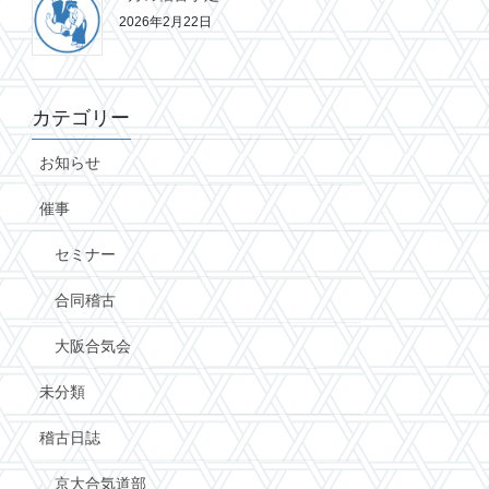
2026年2月22日
カテゴリー
お知らせ
催事
セミナー
合同稽古
大阪合気会
未分類
稽古日誌
京大合気道部